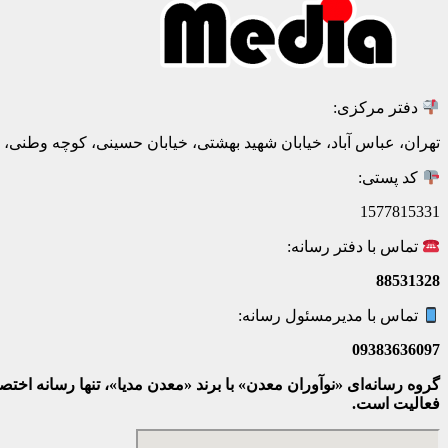
دفتر مرکزی:
تهران، عباس آباد، خیابان شهید بهشتی، خیابان حسینی، کوچه وطنی، پلاک 20، ط
کد پستی:
1577815331
تماس با دفتر رسانه:
88531328
تماس با مدیرمسئول رسانه:
09383636097
گروه رسانه‌ای «نوآوران معدن» با برند «معدن مدیا»، تنها رسانه ا
فعالیت است.