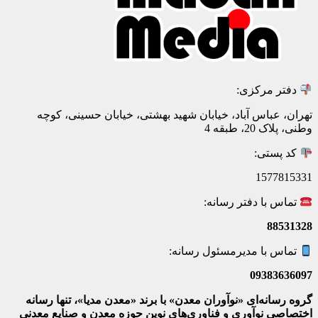
دفتر مرکزی:
تهران، عباس آباد، خیابان شهید بهشتی، خیابان حسینی، کوچه
وطنی، پلاک 20، طبقه 4
کد پستی:
1577815331
تماس با دفتر رسانه:
88531328
تماس با مدیرمسئول رسانه:
09383636097
گروه رسانه‌ای «نوآوران معدن» با برند «معدن مدیا»، تنها رسانه
اختصاصی نوآوری و فناوری‌های نوین حوزه معدن و صنایع معدنی‌