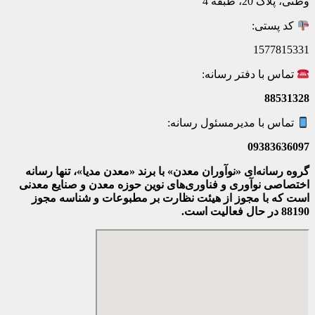
وطنی، پلاک 20، طبقه 4
کد پستی:
1577815331
تماس با دفتر رسانه:
88531328
تماس با مدیرمسئول رسانه:
09383636097
گروه رسانه‌ای «نوآوران معدن» با برند «معدن مدیا»، تنها رسانه
اختصاصی نوآوری و فناوری‌های نوین حوزه معدن و صنایع معدنی‌
است که با مجوز از هیئت نظارت بر مطبوعات
و شناسه مجوز
88190 در حال فعالیت است.