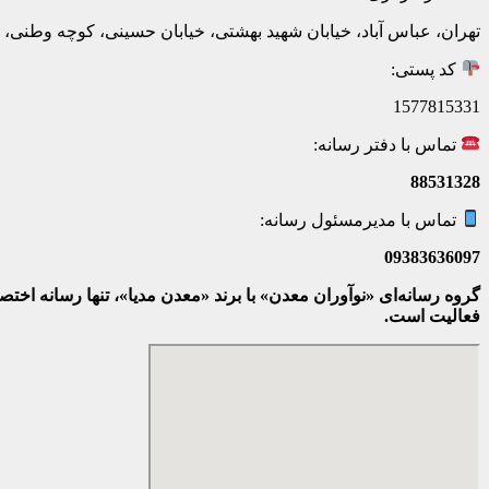
تهران، عباس آباد، خیابان شهید بهشتی، خیابان حسینی، کوچه وطنی، پلاک 20، ط
کد پستی:
1577815331
تماس با دفتر رسانه:
88531328
تماس با مدیرمسئول رسانه:
09383636097
گروه رسانه‌ای «نوآوران معدن» با برند «معدن مدیا»، تنها رسانه ا
فعالیت است.