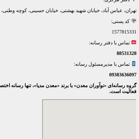
تهران، عباس آباد، خیابان شهید بهشتی، خیابان حسینی، کوچه وطنی، پلاک 20، ط
کد پستی:
1577815331
تماس با دفتر رسانه:
88531328
تماس با مدیرمسئول رسانه:
09383636097
گروه رسانه‌ای «نوآوران معدن» با برند «معدن مدیا»، تنها رسانه ا
فعالیت است.