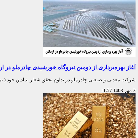
آغاز بهره‌برداری از دومین نیروگاه خورشیدی چادرملو در ار
شرکت معدنی و صنعتی چادرملو در تداوم تحقق شعار بنیادین خود ( نماد
3 مهر 1403
11:57