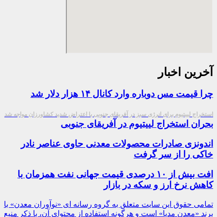
آخرین اخبار
چرا قیمت مس دوباره وارد کانال ۱۴ هزار دلار شد
استخراج لییتیوم برای انرژی سبز در آفریقای جنوبی با اعتراض شدید کشاورزان مواجه شد
بحران استخراج لییتیوم در آفریقای جنوبی
اندونزی صادرات محصولات معدنی حاوی عناصر نادر
خاکی را از سر گرفت
افت بیش از ۱۰ درصدی قیمت جهانی نفت همزمان با
کاهش نرخ ارز و سکه در بازار
تمامی حقوق این سایت متعلق به گروه رسانه ای «نوآوران معدن» با
برند «معدن مدیا» است و هرگونه استفاده از محتوای آن، با ذکر منبع