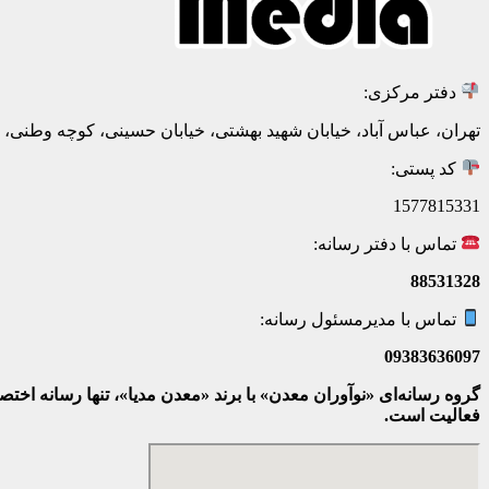
دفتر مرکزی:
تهران، عباس آباد، خیابان شهید بهشتی، خیابان حسینی، کوچه وطنی، پلاک 20، ط
کد پستی:
1577815331
تماس با دفتر رسانه:
88531328
تماس با مدیرمسئول رسانه:
09383636097
گروه رسانه‌ای «نوآوران معدن» با برند «معدن مدیا»، تنها رسانه ا
فعالیت است.