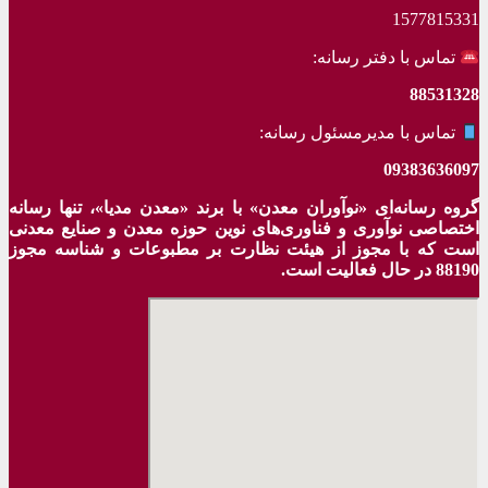
1577815331
تماس با دفتر رسانه:
88531328
تماس با مدیرمسئول رسانه:
09383636097
گروه رسانه‌ای «نوآوران معدن» با برند «معدن مدیا»، تنها رسانه
اختصاصی نوآوری و فناوری‌های نوین حوزه معدن و صنایع معدنی‌
است که با مجوز از هیئت نظارت بر مطبوعات
و شناسه مجوز
88190 در حال فعالیت است.