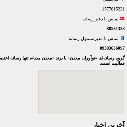
1577815331
تماس با دفتر رسانه:
88531328
تماس با مدیرمسئول رسانه:
09383636097
گروه رسانه‌ای «نوآوران معدن» با برند «معدن مدیا»، تنها رسانه ا
فعالیت است.
آخرین اخبار