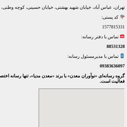
تهران، عباس آباد، خیابان شهید بهشتی، خیابان حسینی، کوچه وطنی، پلاک 20، ط
کد پستی:
1577815331
تماس با دفتر رسانه:
88531328
تماس با مدیرمسئول رسانه:
09383636097
گروه رسانه‌ای «نوآوران معدن» با برند «معدن مدیا»، تنها رسانه ا
فعالیت است.