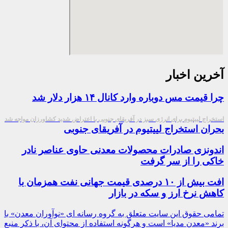
آخرین اخبار
چرا قیمت مس دوباره وارد کانال ۱۴ هزار دلار شد
استخراج لییتیوم برای انرژی سبز در آفریقای جنوبی با اعتراض شدید کشاورزان مواجه شد
بحران استخراج لییتیوم در آفریقای جنوبی
اندونزی صادرات محصولات معدنی حاوی عناصر نادر
خاکی را از سر گرفت
افت بیش از ۱۰ درصدی قیمت جهانی نفت همزمان با
کاهش نرخ ارز و سکه در بازار
تمامی حقوق این سایت متعلق به گروه رسانه ای «نوآوران معدن» با
برند «معدن مدیا» است و هرگونه استفاده از محتوای آن، با ذکر منبع