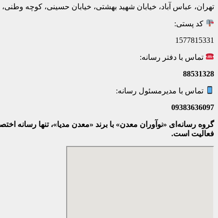
تهران، عباس آباد، خیابان شهید بهشتی، خیابان حسینی، کوچه وطنی، پلاک 20، ط
کد پستی:
1577815331
تماس با دفتر رسانه:
88531328
تماس با مدیرمسئول رسانه:
09383636097
گروه رسانه‌ای «نوآوران معدن» با برند «معدن مدیا»، تنها رسانه ا
فعالیت است.