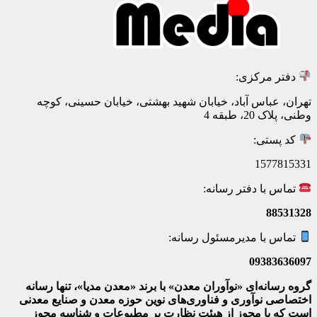
دفتر مرکزی:
تهران، عباس آباد، خیابان شهید بهشتی، خیابان حسینی، کوچه
وطنی، پلاک 20، طبقه 4
کد پستی:
1577815331
تماس با دفتر رسانه:
88531328
تماس با مدیرمسئول رسانه:
09383636097
گروه رسانه‌ای «نوآوران معدن» با برند «معدن مدیا»، تنها رسانه
اختصاصی نوآوری و فناوری‌های نوین حوزه معدن و صنایع معدنی‌
است که با مجوز از هیئت نظارت بر مطبوعات
و شناسه مجوز