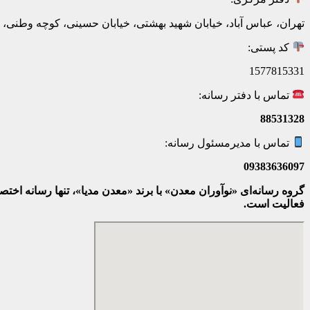
تهران، عباس آباد، خیابان شهید بهشتی، خیابان حسینی، کوچه وطنی، پلاک 20، ط
کد پستی:
1577815331
تماس با دفتر رسانه:
88531328
تماس با مدیرمسئول رسانه:
09383636097
گروه رسانه‌ای «نوآوران معدن» با برند «معدن مدیا»، تنها رسانه ا
فعالیت است.