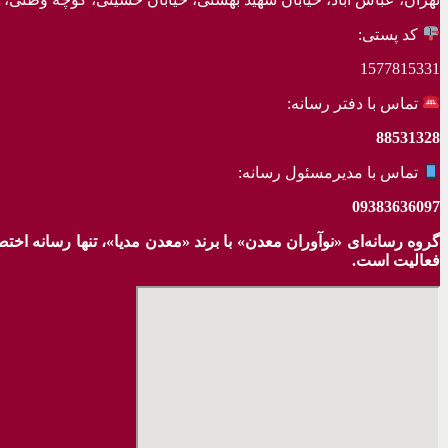
کد پستی:
1577815331
تماس با دفتر رسانه:
88531328
تماس با مدیرمسئول رسانه:
09383636097
گروه رسانه‌ای «نوآوران معدن» با برند «معدن مدیا»، تنها رسانه ا
فعالیت است.