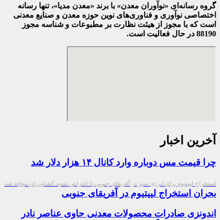
گروه رسانه‌ای «نوآوران معدن» با برند «معدن مدیا»، تنها رسانه
اختصاصی نوآوری و فناوری‌های نوین حوزه معدن و صنایع معدنی‌
است که با مجوز از هیئت نظارت بر مطبوعات
و شناسه مجوز
88190 در حال فعالیت است.
آخرین اخبار
چرا قیمت مس دوباره وارد کانال ۱۴ هزار دلار شد
استخراج لییتیوم برای انرژی سبز در آفریقای جنوبی با اعتراض شدید کشاورزان مواجه شد
بحران استخراج لییتیوم در آفریقای جنوبی
اندونزی صادرات محصولات معدنی حاوی عناصر نادر