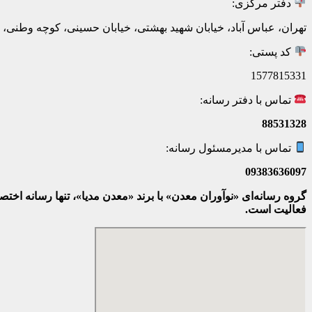
دفتر مرکزی:
تهران، عباس آباد، خیابان شهید بهشتی، خیابان حسینی، کوچه وطنی، پلاک 20، ط
کد پستی:
1577815331
تماس با دفتر رسانه:
88531328
تماس با مدیرمسئول رسانه:
09383636097
گروه رسانه‌ای «نوآوران معدن» با برند «معدن مدیا»، تنها رسانه ا
فعالیت است.