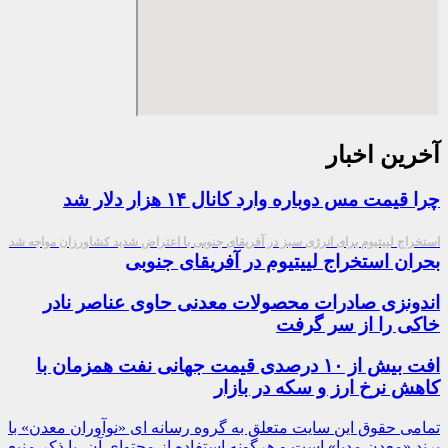
آخرین اخبار
چرا قیمت مس دوباره وارد کانال ۱۴ هزار دلار شد
استخراج لییتیوم برای انرژی سبز در آفریقای جنوبی با اعتراض شدید کشاورزان مواجه شد
بحران استخراج لییتیوم در آفریقای جنوبی
اندونزی صادرات محصولات معدنی حاوی عناصر نادر
خاکی را از سر گرفت
افت بیش از ۱۰ درصدی قیمت جهانی نفت همزمان با
کاهش نرخ ارز و سکه در بازار
تمامی حقوق این سایت متعلق به گروه رسانه ای «نوآوران معدن» با
برند «معدن مدیا» است و هرگونه استفاده از محتوای آن، با ذکر منبع