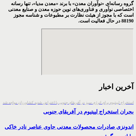
گروه رسانه‌ای «نوآوران معدن» با برند «معدن مدیا»، تنها رسانه
اختصاصی نوآوری و فناوری‌های نوین حوزه معدن و صنایع معدنی‌
است که با مجوز از هیئت نظارت بر مطبوعات
و شناسه مجوز
88190 در حال فعالیت است.
آخرین اخبار
استخراج لییتیوم برای انرژی سبز در آفریقای جنوبی با اعتراض شدید کشاورزان مواجه شد
بحران استخراج لییتیوم در آفریقای جنوبی
اندونزی صادرات محصولات معدنی حاوی عناصر نادر خاکی