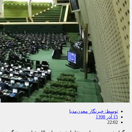
توسط:
خبرنگار معدن‌مدیا
15 آذر 1398
22:02