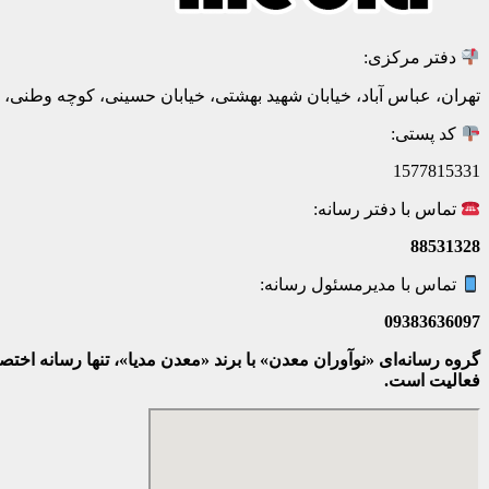
دفتر مرکزی:
تهران، عباس آباد، خیابان شهید بهشتی، خیابان حسینی، کوچه وطنی، پلاک 20، ط
کد پستی:
1577815331
تماس با دفتر رسانه:
88531328
تماس با مدیرمسئول رسانه:
09383636097
گروه رسانه‌ای «نوآوران معدن» با برند «معدن مدیا»، تنها رسانه ا
فعالیت است.