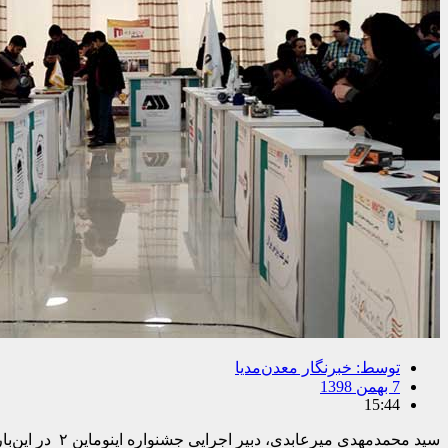
توسط:
خبرنگار معدن‌مدیا
7 بهمن 1398
15:44
سید محمدمهدی
میرعابدی،
دبیر اجرایی جشنواره اینوماین
۲