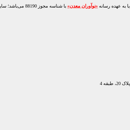
ا به عهده رسانه
«نوآوران معدن»
با شناسه مجوز 88190 می‌باشد؛ سایر محتواهای درج‌شده بازنشر و با ذکر منبع است.
بقه 4