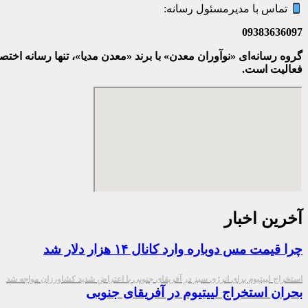
تماس با مدیرمسئول رسانه:
09383636097
گروه رسانه‌ای «نوآوران معدن» با برند «معدن مدیا»، تنها رسانه ا
فعالیت است.
آخرین اخبار
چرا قیمت مس دوباره وارد کانال ۱۴ هزار دلار شد
استخراج لییتیوم برای انرژی سبز در آفریقای جنوبی با اعتراض شدید کشاورزان مواجه شد
بحران استخراج لییتیوم در آفریقای جنوبی