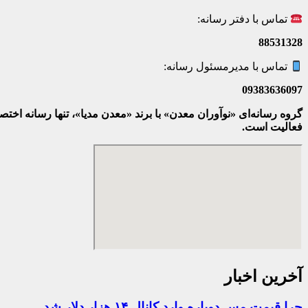
تماس با دفتر رسانه:
88531328
تماس با مدیرمسئول رسانه:
09383636097
گروه رسانه‌ای «نوآوران معدن» با برند «معدن مدیا»، تنها رسانه ا
فعالیت است.
آخرین اخبار
چرا قیمت مس دوباره وارد کانال ۱۴ هزار دلار شد