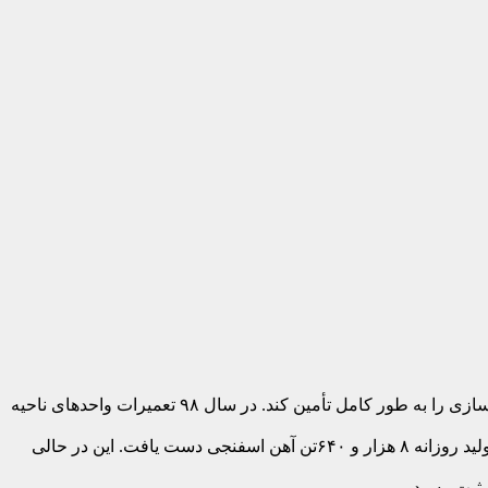
ناحیۀ آهن سازی فولاد مبارکه در سال ۹۸ علیرغم محدودیت ها موفق شد به اهداف کمی و کیفی تولید دست یابد و مواد موردنیاز ناحیۀ فولادسازی را به طور کامل تأمین کند. در سال ۹۸ تعمیرات واحدهای ناحیه
با شروع سال جدید و پیرو فرمایشات مقام معظم رهبری مبنی بر جهش تولید در سال ۹۹، در اولین قدم، واحد شهید خرازی به رکورد جدید تولید روزانه ۸ هزار و ۶۴۰تن آهن اسفنجی دست یافت. این در حالی