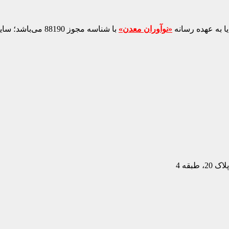
ا به عهده رسانه
«نوآوران معدن»
با شناسه مجوز 88190 می‌باشد؛ سایر محتواهای درج‌شده بازنشر و با ذکر منبع است.
بقه 4