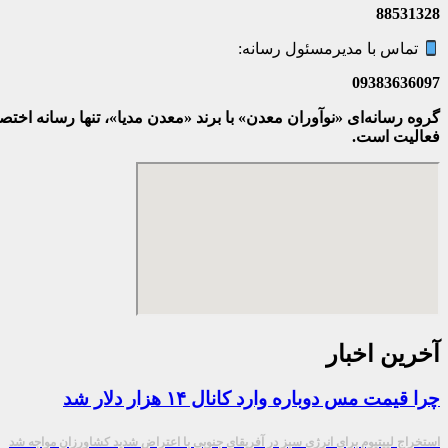
88531328
تماس با مدیرمسئول رسانه:
09383636097
گروه رسانه‌ای «نوآوران معدن» با برند «معدن مدیا»، تنها رسانه ا
فعالیت است.
آخرین اخبار
چرا قیمت مس دوباره وارد کانال ۱۴ هزار دلار شد
استخراج لییتیوم برای انرژی سبز در آفریقای جنوبی با اعتراض شدید کشاورزان مواجه شد