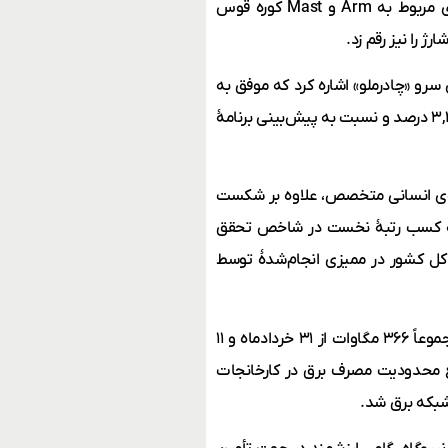
نگهدارنده Arm روی Mast کوره قوس الکتریکی، بومی‌سازی عایق‌های مربوط به Arm و Mast کوره قوس
رو «چادرملو» اشاره کرد که موفق به
تولید ۱۹۶,۳۶۹,۳ مگاوات ساعت شد. این رقم در مقایسۀ با سال ۱۴۰۲، ۳,۳ درصد و نسبت به پیش‌بینی برنامۀ
نیروی انسانی متخصص، علاوه بر شکست
۴۲۴, مگاوات ساعت، موفق به کسب رتبۀ نخست در شاخص تحقق
ین نیروگاه‌های حرارتی کل کشور در ممیزی انجام‌شدۀ توسط
همچنین با شروع بهره‌برداری از دو واحد گازی خودتأمین به ظرفیت مجموعاً ۳۶۶ مگاوات از ۳۱ خردادماه و ۱۱
وات ساعت برق، سبب رفع محدودیت مصرف برق در کارخانجات
شبکه برق شد.