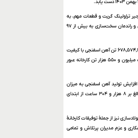
ر تراولینگ گریت و قطعات مهم، به
افزایش کارایی تولید منجر شد، به‌طوری‌که میزان ریزش گندله کاهش و راندمان سخت‌سازی به بیش از ۹۷
کارخانه احیاء مستقیم مگامدول «چادرملو» هم موفق به تولید بیش از ۶۷۸,۵۷۴,۱ تن آهن اسفنجی با کیفیت
شد و علیرغم اعمال محدودیت‌های انرژی، از ظرفیت اسمی سالانه یک میلیون و ۵۵۰ هزار تن کارخانه عبور
فزایش تولید آهن اسفنجی به میزان
۴۰۰,۸۹ تن از محل مدیریت توقفات و رکورد بیشترین ساعت تولید بالغ بر ۸ هزار و ۳۰۴ ساعت از ابتدای
لادسازی نیز از جملۀ توفیقات کارخانۀ
 سال ۱۴۰۳ بود که در سایه همکاری و عزم مدیران پرتلاش و تمامی