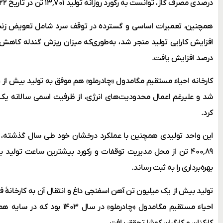
درصدی مصرف گاز، توانست به رکورد روزانه تولید ۱۳,۷۰۱ تن در تاریخ ۲۲ بهمن ۱۴۰۳ دست یابد.
همچنین، تعمیرات اساسی و گسترده در توقف سرد شامل تعویض زنجی
درصد افزایش یافت.
کرد.
این واحد تولیدی همچنین با عملکرد درخشان خود طی سال گذشته، ا
بهره‌برداری را به ثبت رساند.
تولید بیش از یک میلیون تن آهن اسفنجی داغ و انتقال آن به کارخانۀ فو
احیاء مستقیم مگامدول «چادرملو» در
کارکنان و کارگران کوشا تحقق یافت.