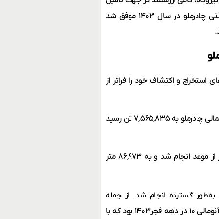
شیدی این نیروگاه، گامی ارزشمند در جهت تأمین
انرژی پاک و تجدیدپذیر محسوب می‌شود.از سوی دیگر مجتمع معدنی چادرملو در سال ۱۴۰۳ موفق شد
.
لو
در سال ۱۴۰۳ موفق شد برنامه‌های استخراج و اکتشاف خود را فراتر از
بر اساس گزارش عملکرد این واحد، میزان استخراج سنگ آهن از پیت شمالی چادرملو به ۷,۵۶۵,۸۳۵ تن رسید
همچنین در محدوده دره زریگان، استخراج سنگ آهن شش ماه زودتر از موعد انجام شد و به ۸۶,۹۷۳ متر
به‌طور گسترده انجام شد. از جمله
اقدامات مهم در این بخش، تکمیل عملیات اکتشاف و بهره برداری در آنومالی ۱۰ در دهه فجر۱۴۰۳ بود که با