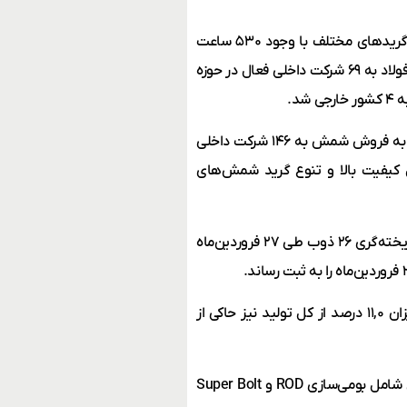
کارخانه فولادسازی «چادرملو» نیز، ضمن تولید ۷۳۵,۰۲۸,۱ تن فولاد در گریدهای مختلف با وجود ۵۳۰ ساعت
(معادل ۲۲ روز) محدودیت انرژی، موفق به فروش ۹۶۷,۸۸۹ تن شمش فولاد به ۶۹ شرکت داخلی فعال در حوزه
افزون بر این، فولادسازی جهت ایفای نقش موثر در اقتصاد ملی، موفق به فروش شمش به ۱۴۶ شرکت داخلی
رداری به دلیل کیفیت بالا و تنوع گرید شمش‌های
در بهار گذشته نیز کارخانه فولادسازی دو حدنصاب جدید شامل رکورد ریخته‌گری ۲۶ ذوب طی ۲۷ فروردین‌ماه
ثبت پایین‌ترین نرخ ضایعات کیفی از ابتدای راه‌اندازی مجموعه به میزان ۱۱,۰ درصد از کل تولید نیز حاکی از
این همه در حالی است که این مجموعه طی سال ۱۴۰۳ سه بومی‌سازی شامل بومی‌سازی ROD و Super Bolt