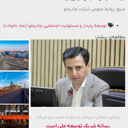
منبع: روابط عمومی شرکت چادرملو
توسعه پایدار و مسئولیت اجتماعی
,
چادرملو (نماد «کچاد»)
مطالعه‌ی بیشتر:
پیام فرید دهقانی مدیرعامل چادرملو به مناسبت روز خبرنگار:
رسانه شریک توسعه ملی است