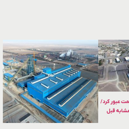
۴ ماهه «کچاد» از ۵۷ همت عبور کرد/
شابه قبل