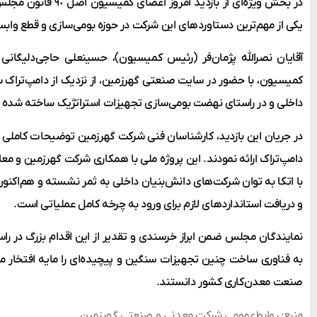
در بخش ویژه‌ای از بازدید
یکی از مهم‌ترین دستاوردهای این شرکت در حوزه بومی‌سازی و قطع واب
آقایان نصرالله پژمان‌فر (رئیس کمیسیون)، حسینعلی حاجی‌دلیگانی
کمیسیون، با حضور در سایت صنعتی گهرزمین، از نزدیک از دامپ‌ترا
داخلی و در راستای نهضت بومی‌سازی تجهیزات استراتژیک ساخته شده اس
در جریان این بازدید، کارشناسان فنی شرکت گهرزمین توضیحات کاملی
دامپ‌تراک ارائه نمودند. این پروژه ملی با همکاری شرکت گهرزمین و م
با اتکا به توان شرکت‌های دانش‌بنیان داخلی به ثمر نشسته و هم‌اکن
و دریافت استانداردهای لازم برای ورود به چرخه کامل عملیاتی است.
نمایندگان مجلس ضمن ابراز خرسندی و تقدیر از این اقدام بزرگ در را
به فناوری ساخت چنین تجهیزات سنگین و پیچیده‌ای را مایه افتخار 
صنعت معدن‌کاری کشور دانستند.
منبع: روابط‌عمومی شرکت معدنی و صنعتی گهرزمین