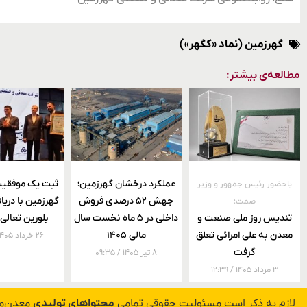
گهرزمین (نماد «کگهر»)
مطالعه‌ی بیشتر:
عملکرد درخشان گهرزمین؛
ثبت یک موفقیت
باحضور رئیس جمهور و وزیر
جهش ۵۲ درصدی فروش
گهرزمین با دری
صمت؛
تندیس روز ملی صنعت و
داخلی در ۵ ماه نخست سال
بلورین تعالی
معدن به علی امرائی تعلق
مالی ۱۴۰۵
۲۶ خرداد ۱۴۰۵
گرفت
۸ تیر ۱۴۰۵
۰۹:۳۵
۳ مرداد ۱۴۰۵
۱۲:۳۹
لازم به ذکر است مسئولیت حقوقی تمامی
محتواهای تولیدی
معدن‌مد