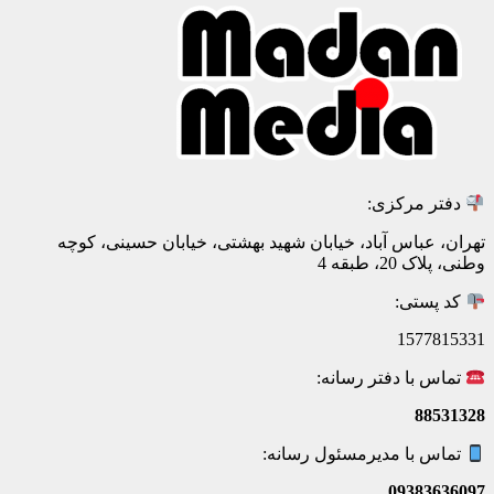
دفتر مرکزی:
تهران، عباس آباد، خیابان شهید بهشتی، خیابان حسینی، کوچه
وطنی، پلاک 20، طبقه 4
کد پستی:
1577815331
تماس با دفتر رسانه:
88531328
تماس با مدیرمسئول رسانه:
09383636097