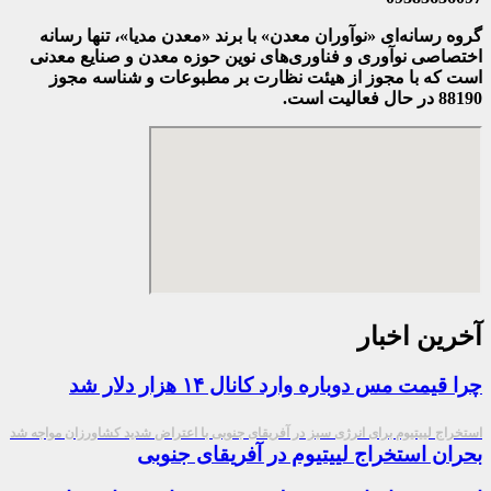
گروه رسانه‌ای «نوآوران معدن» با برند «معدن مدیا»، تنها رسانه
اختصاصی نوآوری و فناوری‌های نوین حوزه معدن و صنایع معدنی‌
است که با مجوز از هیئت نظارت بر مطبوعات
و شناسه مجوز
88190 در حال فعالیت است.
آخرین اخبار
چرا قیمت مس دوباره وارد کانال ۱۴ هزار دلار شد
استخراج لییتیوم برای انرژی سبز در آفریقای جنوبی با اعتراض شدید کشاورزان مواجه شد
بحران استخراج لییتیوم در آفریقای جنوبی