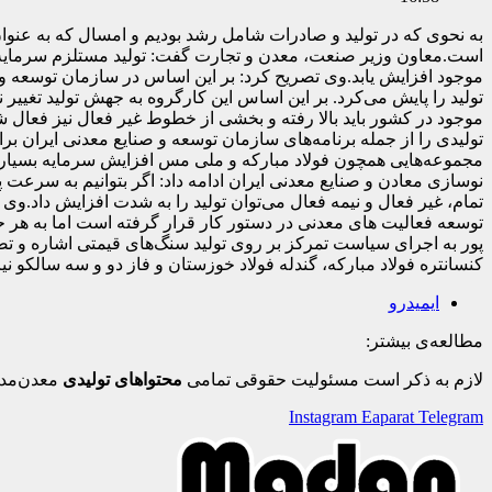
به نحوی که در تولید و صادرات شامل رشد بودیم و امسال که به عن
است.معاون وزیر صنعت، معدن و تجارت گفت: تولید مستلزم سرمایه گ
موجود افزایش یابد.وی تصریح کرد: بر این اساس در سازمان توسعه و
تولید را پایش می‌کرد. بر این اساس این کارگروه به جهش تولید تغییر 
موجود در کشور باید بالا رفته و بخشی از خطوط غیر فعال نیز فعال 
تولیدی را از جمله برنامه‌های سازمان توسعه و صنایع معدنی ایران ب
مجموعه‌هایی همچون فولاد مبارکه و ملی مس افزایش سرمایه بسیار 
نوسازی معادن و صنایع معدنی ایران ادامه داد: اگر بتوانیم به سرعت پ
تمام، غیر فعال و نیمه فعال می‌توان تولید را به شدت افزایش داد.و
توسعه فعالیت های معدنی در دستور کار قرار گرفته است اما به هر حا
پور به اجرای سیاست تمرکز بر روی تولید سنگ‌های قیمتی اشاره و تصری
کنسانتره فولاد مبارکه، گندله فولاد خوزستان و فاز دو و سه سالکو ن
ایمیدرو
مطالعه‌ی بیشتر:
لازم به ذکر است مسئولیت حقوقی تمامی
محتواهای تولیدی
معدن‌مدی
Instagram
Eaparat
Telegram