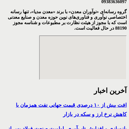
09383636097
گروه رسانه‌ای «نوآوران معدن» با برند «معدن مدیا»، تنها رسانه
اختصاصی نوآوری و فناوری‌های نوین حوزه معدن و صنایع معدنی‌
است که با مجوز از هیئت نظارت بر مطبوعات
و شناسه مجوز
88190 در حال فعالیت است.
آخرین اخبار
افت بیش از ۱۰ درصدی قیمت جهانی نفت همزمان با
کاهش نرخ ارز و سکه در بازار
بازسازی و افزایش تاب‌آوری، اولویت صنعت فولاد پس از