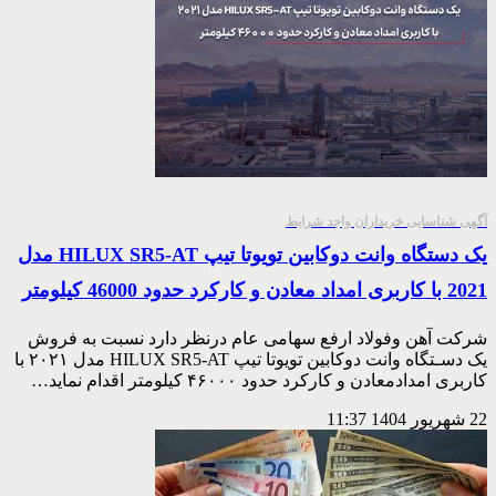
آگهی شناسایی خریداران واجد شرایط
یک دستگاه وانت دوکابین تویوتا تیپ HILUX SR5-AT مدل
2021 با کاربری امداد معادن و کارکرد حدود 46000 کیلومتر
شركت آهن وفولاد ارفع سهامى عام درنظر دارد نسبت به فروش
يک دسـتگاه وانت دوكابين تویوتا تیپ HILUX SR5-AT مدل ۲۰۲۱ با
كاربرى امداد‌معادن و كاركرد حدود ۴۶۰۰۰ كيلومتر اقدام نمايد…
22 شهریور 1404
11:37