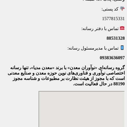
کد پستی:
1577815331
تماس با دفتر رسانه:
88531328
تماس با مدیرمسئول رسانه:
09383636097
گروه رسانه‌ای «نوآوران معدن» با برند «معدن مدیا»، تنها رسانه
اختصاصی نوآوری و فناوری‌های نوین حوزه معدن و صنایع معدنی‌
است که با مجوز از هیئت نظارت بر مطبوعات
و شناسه مجوز
88190 در حال فعالیت است.