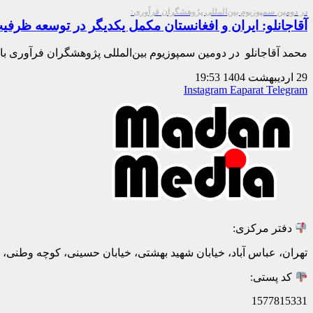
در دومین سمپوزیوم بین‌المللی پژوهشگران فرآوری:
آقاجانلو: ایران و افغانستان مکمل یکدیگر در توسعه ظرف
محمد آقاجانلو در دومین سمپوزیوم بین‌المللی پژوهشگران فرآوری با ب
29 اردیبهشت 1404
19:53
Instagram
Eaparat
Telegram
دفتر مرکزی:
تهران، عباس آباد، خیابان شهید بهشتی، خیابان حسینی، کوچه وطنی، پلاک 20، ط
کد پستی:
1577815331