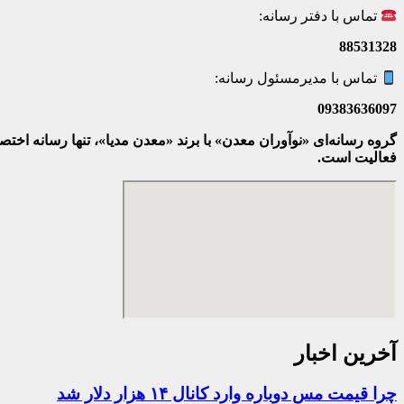
تماس با دفتر رسانه:
88531328
تماس با مدیرمسئول رسانه:
09383636097
گروه رسانه‌ای «نوآوران معدن» با برند «معدن مدیا»، تنها رسانه ا
فعالیت است.
آخرین اخبار
چرا قیمت مس دوباره وارد کانال ۱۴ هزار دلار شد