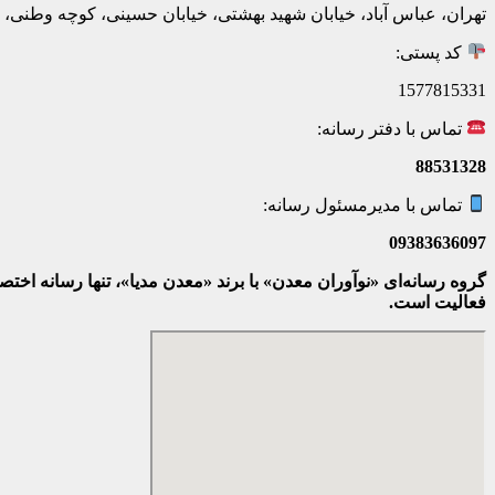
تهران، عباس آباد، خیابان شهید بهشتی، خیابان حسینی، کوچه وطنی، پلاک 20، ط
کد پستی:
1577815331
تماس با دفتر رسانه:
88531328
تماس با مدیرمسئول رسانه:
09383636097
گروه رسانه‌ای «نوآوران معدن» با برند «معدن مدیا»، تنها رسانه ا
فعالیت است.