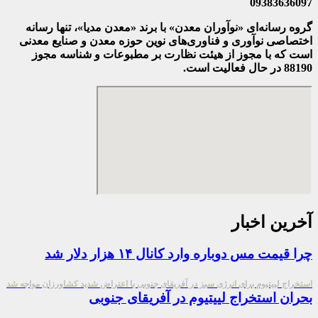
09383636097
گروه رسانه‌ای «نوآوران معدن» با برند «معدن مدیا»، تنها رسانه
اختصاصی نوآوری و فناوری‌های نوین حوزه معدن و صنایع معدنی‌
است که با مجوز از هیئت نظارت بر مطبوعات
و شناسه مجوز
88190 در حال فعالیت است.
آخرین اخبار
چرا قیمت مس دوباره وارد کانال ۱۴ هزار دلار شد
استخراج لییتیوم برای انرژی سبز در آفریقای جنوبی با اعتراض شدید کشاورزان مواجه شد
بحران استخراج لییتیوم در آفریقای جنوبی