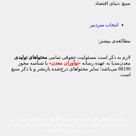
مبنع: دنیای اقتصاد
انتخاب سردبیر
مطالعه‌ی بیشتر:
لازم به ذکر است مسئولیت حقوقی تمامی
محتواهای تولیدی
معدن‌مدیا به عهده رسانه
«نوآوران معدن»
با شناسه مجوز
88190 می‌باشد؛ سایر محتواهای درج‌شده بازنشر و با ذکر منبع
است.
تمامی حقوق این سایت متعلق به گروه رسانه ای «نوآوران
معدن» با برند «معدن مدیا» است و هرگونه استفاده از محتوای
آن، با ذکر منبع بلامانع است​