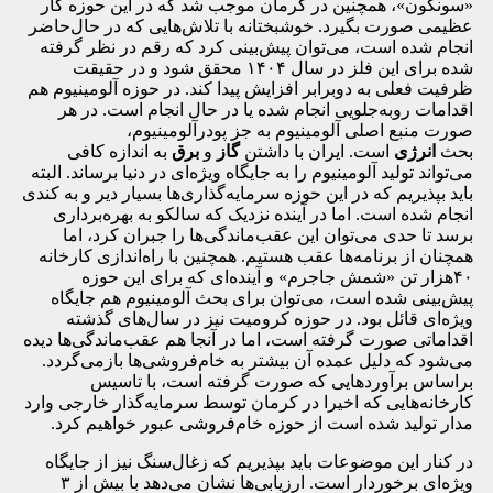
«سونگون»، همچنین در کرمان موجب شد که در این حوزه کار
عظیمی صورت بگیرد. خوشبختانه با تلاش‌هایی که در حال‌حاضر
انجام شده است، می‌توان پیش‌بینی کرد که رقم در نظر گرفته
شده برای این فلز در سال ۱۴۰۴ محقق شود و در حقیقت
ظرفیت فعلی به دوبرابر افزایش پیدا کند. در حوزه آلومینیوم هم
اقدامات روبه‌جلویی انجام شده یا در حال انجام است. در هر
صورت منبع اصلی آلومینیوم به جز پودر‌آلومینیوم،
بحث
انرژی
است. ایران با داشتن
گاز
و
برق
به اندازه کافی
می‌تواند تولید آلومینیوم را به جایگاه ویژه‌ای در دنیا برساند. البته
باید بپذیریم که در این حوزه سرمایه‌گذاری‌ها بسیار دیر و به کندی
انجام شده است. اما در آینده نزدیک که سالکو به بهره‌برداری
برسد تا حدی می‌توان این عقب‌ماندگی‌ها را جبران کرد، اما
همچنان از برنامه‌ها عقب هستیم. همچنین با راه‌اندازی کارخانه
۴۰هزار تن «شمش جاجرم» و آینده‌ای که برای این حوزه
پیش‌بینی شده است، می‌توان برای بحث آلومینیوم هم جایگاه
ویژه‌ای قائل بود. در حوزه کرومیت نیز در سال‌های گذشته
اقداماتی صورت گرفته است، اما در آنجا هم عقب‌ماندگی‌ها دیده
می‌شود که دلیل عمده آن بیشتر به خام‌فروشی‌ها بازمی‌گردد.
براساس برآوردهایی که صورت گرفته است، با تاسیس
کارخانه‌هایی که اخیرا در کرمان توسط سرمایه‌گذار خارجی وارد
مدار تولید شده است از حوزه خام‌فروشی عبور خواهیم کرد.
در کنار این موضوعات باید بپذیریم که زغال‌سنگ نیز از جایگاه
ویژه‌ای برخوردار است. ارزیابی‌ها نشان می‌دهد با بیش از ۳