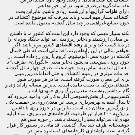
عقب‌ماندگی‌ها برطرف شود، در این حوزه‌ها هم
دارای
فلزات
گران‌بها و ارزشمند زیادی باشیم. بنابراین بحث
اکتشاف بسیار مهم است و باید پذیرفت که موضوع اکتشاف در
حوزه صنایع غیرآهنی در چند سال گذشته مغفول مانده است.
نکته بسیار مهمی که وجود دارد این است که کشور ما با داشتن
این معادن ارزشمند و ذخایر زیرزمینی می‌تواند جایگاه ویژه‌ای را
در دنیا کسب کند و برای
رشد اقتصادی
کشور موثر باشد. اگر
بخواهم مثالی در این رابطه بزنم، اقداماتی است که طی ۶سال
گذشته در حوزه مس، آلومینیوم، کروم یا روی رخ داده است. در
حوزه روی، پیش‌بینی می‌شود ذخایر معدن «انگوران»، ظرف ۹ تا
۱۰ سال آینده به اتمام برسد. خوشبختانه ظرف چهار سال گذشته
اقدامات موثری در زمینه اکتشاف و حتی اقدامات زیرزمینی
برای این معدن صورت گرفته است. اما در هر صورت هنوز
عددهای بزرگی به دست نیامده است. بنابراین مساله راه‌اندازی و
گام برداشتن به‌سمت معدن بزرگ روی «مهدی‌آباد» با
کنسرسیومی از بخش‌خصوصی آغاز به‌کار کرد و امید می‌رود که
تا سال آینده به بهره‌برداری برسد. این
معدن
روی در حقیقت یکی
از بزرگ‌ترین معادن دنیا است. بنابراین در حوزه روی با داشتن
نزدیک به ۴۰۰ هزار تن ظرفیت کارخانه‌های ذوب‌روی، مواد اولیه
مهدی‌آباد می‌تواند بسیار ارزشمند باشد. در حوزه مس هم
خوشبختانه ظرف چند سال گذشته، اقداماتی در دستور کار قرار
گرفته است. را‌ه‌اندازی کارخانه‌های کنسانتره مس در