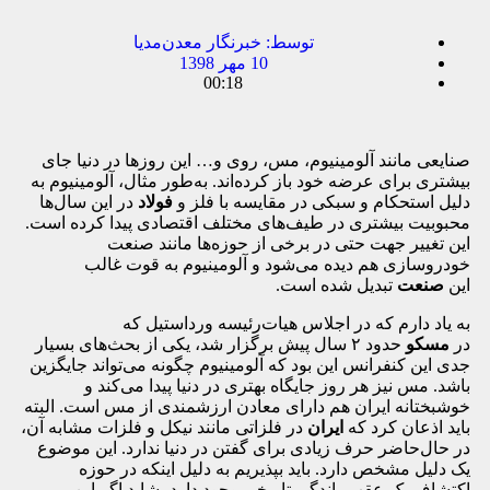
توسط:
خبرنگار معدن‌مدیا
10 مهر 1398
00:18
صنایعی مانند آلومینیوم، مس، روی و… این روزها در دنیا جای
بیشتری برای عرضه خود باز کرده‌اند. به‌طور مثال، آلومینیوم به
دلیل استحکام و سبکی در مقایسه با فلز و
فولاد
در این سال‌ها
محبوبیت بیشتری در طیف‌های مختلف اقتصادی پیدا کرده است.
این تغییر جهت حتی در برخی از حوزه‌ها مانند صنعت
خودروسازی هم دیده می‌شود و آلومینیوم به قوت غالب
این
صنعت
تبدیل شده است.
به یاد دارم که در اجلاس هیات‌رئیسه ورد‌استیل که
در
مسکو
حدود ۲ سال پیش برگزار شد، یکی از بحث‌های بسیار
جدی این کنفرانس این بود که آلومینیوم چگونه می‌تواند جایگزین
باشد. مس نیز هر روز جایگاه بهتری در دنیا پیدا می‌کند و
خوشبختانه ایران هم دارای معادن ارزشمندی از مس است. البته
باید اذعان کرد که
ایران
در فلزاتی مانند نیکل و فلزات مشابه آن،
در حال‌حاضر حرف زیادی برای گفتن در دنیا ندارد. این موضوع
یک دلیل مشخص دارد. باید بپذیریم به دلیل اینکه در حوزه
اکتشاف یک عقب‌ماندگی تاریخی وجود دارد، شاید اگر این