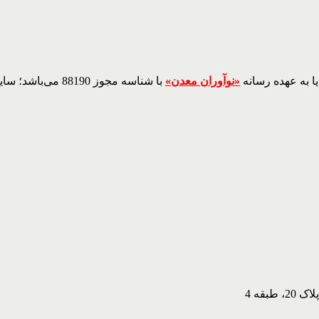
ا به عهده رسانه
«نوآوران معدن»
با شناسه مجوز 88190 می‌باشد؛ سایر محتواهای درج‌شده بازنشر و با ذکر منبع است.
بقه 4