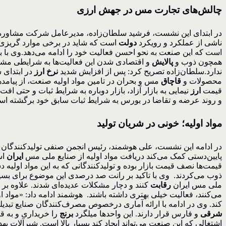
چالش‌های
تجارت
مس در جهش ارزی
در ابتدای این نشست، فرشید سلطان‌زاده، مدیرعامل شرکت مشاوره اق
ناشی از عملکرد و رویکرد
دولت
است که شاید در برخی موارد گریزی نی
است که این صنعت به نحو احسن فعالیت خود را ادامه می‌دهد.وی با بیان
همچون ذوب و
پالایش
و اقتصادی شدن این فعالیت‌ها به شرایطی مشابه
ندارد.سلطان‌زاده تصریح کرد: پس از افزایش شدید
نرخ ارز
در ابتدای 
محصولات و
قاچاق
مس و بحران در تامین مواد اولیه صنعت، از پیامده
قیمت
ارز
نیمایی به بازار آزاد، بازار دوباره به شرایط ثبات و حتی ا
و روند عرضه و تقاضا در بورس به شرایط ثبات سابق خود برگشته اس
مواد اولیه؛ خونی در شریان تولید
در ادامه این نشست، علی هوشمند، رئیس انجمن صنفی تولیدکنندگان مق
پایین‌دستی کمک می‌کند دریافت مواد اولیه از صنایع ملی مس
ایران
اس
قیمت‌ها نصف قیمت بازار بوده و تولیدکنندگانی که به این مواد اولیه د
ذوب می‌کردند. وی با تاکید بر رانت صد درصدی این موضوع برای بسیاری از افراد گفت: این مساله تقر
ملی مس ایران
رقابت
کنند و دچار مشکلات عدیده‌ای شدند. علاوه بر 
می‌کنند، فعالیت خیلی بهتری داشته باشند. هوشمند ادامه داد: «مواد ا
کند. وی در ادامه با ارائه آماری درخصوص مصرف‌کنندگان صنایع تبدیلی عنوان کرد: در کل ایران ۷۰۰ واحد سری تراش وجود دارد که ۵۰۰ واحد 
شرقی
و فارس قرار دارند. این واحدها میلگرد
برنج
را خریداری و به ق
اشتغالی که این صنعت می‌تواند ایجاد کند بسیار بالا است. شیرآلات به