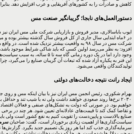
کاهش و صادرات را به کشورهای آفریقایی و عرب افزایش دهد. بنابراین
دستورالعمل‌های نابجا؛ گریبانگیر صنعت مس
ایوب باباسالاری، مدیر فروش و بازاریابی شرکت ملی مس ایران نی
شرکت مس در سال ۹۸ به واقعیت بیشتر نزدیک شده 
افزود: به نظر می‌رسد اولین کسی که باید شاکی شرایط موجود باش
وجود دارد اما در یک دوره زمانی گاه سه تا ۵ ساله، به سبب سیاست‌های نادرست شاهد فشرده شدن فنر نرخ ارز و عدم
این فنر به یکباره آزاد شده که تبعات آن گریبان صنایع را می‌گیرد، 
تولیدکنندگان واقعی می‌شود.
ایجاد رانت‌ نتیجه دخالت‌های دولتی
بهرام شکوری، رئیس انجمن مس ایران نیز با بیان اینکه مس و روی جزو
۲۰۳۰ نرخ‌ها روند صعودی خواهند داشت ولی نه با شیب تند و حداقل به ۷هزار
خواهیم بود. در صورتی که دولت به تشکل‌های صنفی و فعالان اقتصادی ا
و تقاضا کمک کند تا قیمت‌های عادلانه‌ای تعیین شود. هر چند در برخی 
صنایع بالادست و پایین‌دست را تقویت کنیم به نفع کشور است ولی باید
سیاست‌گذاری‌ها از اهمیت زیادی برخوردار است، گفت: صاحبان
سرما
سرمایه‌گذاری جذب کند اما هر روز یک تصمیم جدید بگیرد. گزارش‌ها 
به جیب دلال‌ها شده است. هر جا که دولت دخالت نداشته، مکانیزم باز