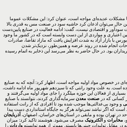
مشکلات عدیده‌ای مواجه است، عنوان کرد: این مشکلات عموما
این حال می‌توان اذعان کرد حاشیه سود در صنعت مس به قدری بالا
 سودآور و اقتصادی نیست، گفت: ادامه فعالیت در صنایع پایین‌دست
ین اعتباری و مواردی از این دست وابسته است که در کشور ما وجود
رس با بازار آزاد به شدت افزایش یافت که مازاد تقاضا، صادرات
لاحات انجام شده در روند عرضه و همین‌طور، نزدیک‌تر شدن
یداران بود. در حال حاضر به نظر می‌رسد این ذخایر به اتمام رسیده
ای در خصوص مواد اولیه مواجه است، اظهار کرد: آنچه که به صنایع
است. به علت وجود رانتی که تا سیزدهم شهریور ماه ادامه داشت،
بسیاری از فعالان این حوزه میلگرد را جای مواد اولیه می‌گرفتند و
صنعت معدن
سرمایه‌گذاری کردند، نتوانستد با صنایع
ی
و وجود بی‌عدالتی‌ها موجب شده بود تا افرادی که از رانت استفاده
 است که اگر نباشد نمی‌تواند هرگز به جایگاه استانداردی دست پیدا
آذربایجان
،
مخابرات
و
الکترونیک
مصرف می‌شود. هوشمند تاکید کرد: میزان
در مقابل تولیدات چینی‌ها بایستد. مهم‌تر از همه توانسته
واردات
را