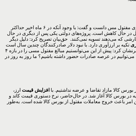
حسین حق‌بیان، دبیر انجمن صنفی تولیدکنندگان سیم و کابل ایران دیگر شرکت‌کننده این میزگرد، صنعت سیم و کابل را پرمصرف‌ترین مشتری مفتول مس دانست و گفت: با وجود آنکه در ۶ ماه اخیر حداکثر
ولید سیم و کابل در حال کاهش است. پروژه‌های دولتی یکی پس از دیگری در حال
ارشی که می‌دهند تسویه نمی‌کنند. حق‌بیان تصریح کرد: دلیل دیگر
زی
تکیه بر ارزآوری دارد. با نبود دلار صادرکنندگان چندین سال است
۹درصد ارزش افزوده خود را نگرفته‌اند. کارخانه‌های ما فعالیت زیادی ندارند و تعدیل نیرو دارند و کسی نمی‌پرسد مشکل از کجاست.وی خاطرنشان کرد: پیش از این می‌توانستیم مبالغ مفتول مسی را در بازه ۴
 می‌توانیم در عرصه صادرات حضور داشته باشیم؟ ما روز به روز در
افزایش قیمت
ارز،
 در بورس کالا آغاز شد. در حال‌حاضر، نرخ دستوری قیمت‌ کاتد و
فتول در بورس کالا برابر با ۲۰۰ دلار بر تن در نظر گرفته شده و این امر باعث خروج معاملات مفتول از بورس کالا شده است. به‌طور