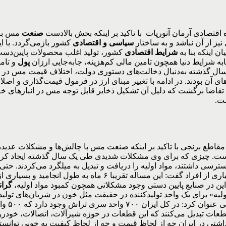
تصادی آرمان آتورپات با تاکید بر اینکه بخش بالادست
صنعت
مس با 
ز از آن نباشد و به ساختار
سیاسی و اقتصادی
کشور بازمی‌گردد. با 
 اینکه بنا به
شرایط اقتصادی
کشور، تولید اغلب محصولات پایین‌دست
 شرایط دنیا همچون تامین مالی کم‌هزینه، جابه‌جایی ارزان
پول
و تام
سال گذشته به‌دنبال دخالت‌های دستوری دولت، اختلاف قیمت مس در بو
ای آن بودند. در ادامه با تغییر مبنای ارز در فرمول قیمت‌گذاری و اص
فت تقاضا برگشت که دلیل آن تشکیل ذخایر قابل توجه مس در انبارهای خر
ت.
اطع برنجی با تاکید بر اینکه صنعت مس با چالش‌ها و مشکلات عدیده‌
ت. چیزی که برای وی مشکلات شدیدی طی یک سال گذشته ایجاد کرده 
سترسی داشتند، مواد اولیه را دریافت و تبدیل به میلگرد می‌کردند. حتی 
یبا ۶ ماه به طول انجامید و بسیاری از کسانی که در
این در صنایع پایین دستی وجود مشکلاتی همچون کمبود مواد اولیه،
گران
ولیه» برای یک واحد تولید‌کننده در حقیقت مثل خون در شریان‌های تولید
در تهران بوده و مابقی در استان‌های خراسان، اصفهان،
طعات تبدیل می‌کنند که این قطعات در حوزه شیرآلات، اتصالات، خودرو
داشتی در ایران چه از لحاظ قیمت و چه از لحاظ کیفیت به خوبی توانسته 