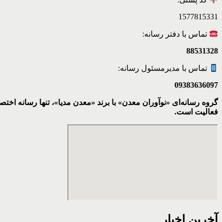
1577815331
تماس با دفتر رسانه:
88531328
تماس با مدیرمسئول رسانه:
09383636097
گروه رسانه‌ای «نوآوران معدن» با برند «معدن مدیا»، تنها رسانه ا
فعالیت است.
آخرین اخبار