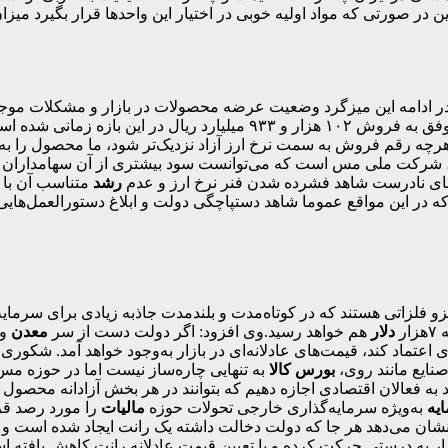
 در صورتی که مواد اولیه خوبی در اختیار این واحدها قرار بگیرد میز
ز در ادامه این میزگرد وضعیت عرضه محصولات در بازار و مشکلات م
است. در واقع هرچه رقم فروش به سمت نرخ ارز آزاد نزدیک‌تر شود، ما محصو
د، شرکت ملی مس است که می‌توانست سود بیشتری از آن سهامداران خ
رشد
متناسب آن با 
چراکه در این مواقع عموما شاهد دستپاچگی دولت و ابلاغ دستورالعمل‌ها
 فلزاتی هستند که در کوتاه‌مدت و بلندمدت جاذبه زیادی برای سرمایه‌
دلار
هم خواهد رسید.وی افزود: اگر دولت دست از سر
معدن
و 
عتماد کند، قیمت‌های عادلانه‌ای در بازار به‌وجود خواهد آمد. شکوری 
صنایع مانند روی،
بورس کالا
به تنهایی چاره‌ساز نیست اما در حوزه مس
 به فعالان اقتصادی اجازه دهیم که بتوانند در هر بخش آزادانه محصول 
یه
به‌ویژه سرمایه‌گذاری خارجی تحولات حوزه
مالیات
را مورد رصد قرا
نشان می‌دهد هر جا که دولت دخالت داشته یک رانت ایجاد شده است و 
ار به درستی حرکت کرده و با تعیین قیمت عادلانه رانت کاهش یافته ا