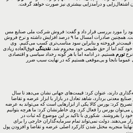
ان اشتغال‌زایی و درآمدزایی بیشتری نیز صورت خواهد گرفت.
وجود را مورد بررسی قرار داد و گفت: فروش شرکت ملی صنایع مس
در ۶ماه ابتدایی سال جاری از کل فروش سال گذشته بیشتر بوده و موفق به فروش ۱۰۲ هزار و ۹۳۳ میلیارد ریال در این بازه زمانی شده است. همچنین صادرات امسال ما ۹ درصد افزایش داشته و نرخ فروش
ل را به قیمت‌تر فروخته و بنابراین سود مناسب‌تری کسب می‌کنیم. وی
ود کند اما از حق طبیعی خود محروم شد.
نقدینگی
فوق‌العاده زیادی
نرخ
تورم
هستیم. در ادامه اما با هر گونه رخداد سیاسی و اقتصادی
یی عموما نابجا و بی‌موقعی هستیم که در نهایت سبب ضرر
گذاری دارند، عنوان کرد: قیمت‌های جهانی نشان می‌دهد تا سال
صنایع معدنی بردارد، شاهد تعادل در بازار با ابزار عرضه و تقاضا
تصریح کرد: بورس کالا یکی از ابزارهایی است که می‌تواند به عرضه
 می‌توان بورس را فعال کرد. وی خاطرنشان کرد: ما هرچه بتوانیم
خود را بفروشند. شکوری با تاکید بر این موضوع که ثبات در
ر می‌دهند. دولت نمی‌تواند تمام سرمایه‌گذاران خارجی را برای
نهایتا منجربه مختل شدن کارکرد اصلی عرضه و تقاضا و افزودن پول
ست.