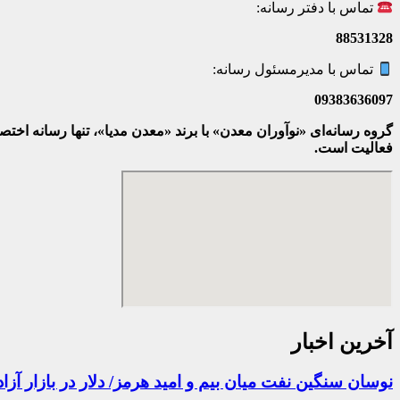
تماس با دفتر رسانه:
88531328
تماس با مدیرمسئول رسانه:
09383636097
گروه رسانه‌ای «نوآوران معدن» با برند «معدن مدیا»، تنها رسانه ا
فعالیت است.
آخرین اخبار
نوسان سنگین نفت میان بیم و امید هرمز/ دلار در بازار آزاد ۱۸۶ هزار و ۳۰۰ تومان؛ نرخ سکه صعودی ش