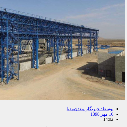
توسط:
خبرنگار معدن‌مدیا
16 مهر 1398
14:02