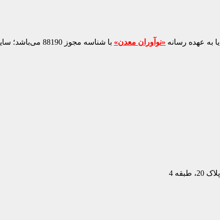
ا به عهده رسانه
«نوآوران معدن»
با شناسه مجوز 88190 می‌باشد؛ سایر محتواهای درج‌شده بازنشر و با ذکر منبع است.
بقه 4