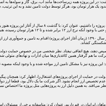
 این پروژه همه زیرساخت‌ها مانند آب، برق، گاز و سوله‌ها به اتم
حدود یک هزار تومان بود، هرگز توسط دولت تامین نشد و به این ترتی
وی با بیان اینکه بارها از دولت و نهادهای متولی درخواست ارائ
وز هیچ خبری از اختصاص ارز برای اتمام پروژه نیست.
رئیس هیئت مدیره شرکت فولاد ماهان زرندیه خاطرنشان کرد: اگر در سال ۱۳۹۰ (زمان آغاز اجرای پروژه
ورشکستگی کشاند.
یص دهند، هیچ اتفاقی نیفتاد. نظر شخصی من در خصوص حمایت دولت از 
شرکت ما هم گرفتار همین کاغذبازی‌ها میان ادارات و نهادهای متولی شد
ین پروژه نیز با مشکل تامین ارز مواجه شده و با وجود اینکه مصوبه 
 در حمایت از اجرای پروژه‌های اشتغال‌زا، اظهار کرد: همچنان پیگیر پر
ل عدم تخصیص ارز انجام نشود. اگر شرکت ما یک دلال بود، قطعا ارز دول
ر می‌افتد. به همین دلیل ارز به پروژه‌هایی مثل پروژه ما اختصاص نمی‌
اهان ایرانیان در قم داریم، عنوان کرد: متاسفانه برخی از مسئولان استان