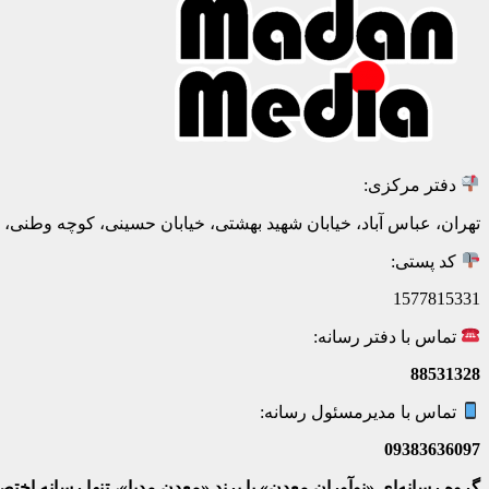
دفتر مرکزی:
تهران، عباس آباد، خیابان شهید بهشتی، خیابان حسینی، کوچه وطنی، پلاک 20، ط
کد پستی:
1577815331
تماس با دفتر رسانه:
88531328
تماس با مدیرمسئول رسانه:
09383636097
گروه رسانه‌ای «نوآوران معدن» با برند «معدن مدیا»، تنها رسانه ا