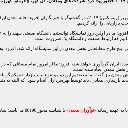
بخش معدن امسال برای اولین بار در نمایشگاه رینوتکس (ربع رشیدی) ۲۰۱۹ حضور پیدا کرد. شرکت 
محمدرضا بهرامن، در حاشیه نمایشگاه نوآوری و فناوری ربع رشیدی تبریز (رینوتکس) ۰۱۹
بازاریابی را ارائه کردیم.
فزود: ما در اولین روز نمایشگاه توانستیم دانشگاه صنعتی سهند را به
دانیم که ارتباط صنعت و دانشگاه یک ضرورت است
تکس، پنج طرح مطالعاتی بخش معدن در این نمایشگاه ارائه شد، افزود: ب
معدن ایران گردآوری خواهد شد، افزود: ما از امروز تمام مسائلی که د
در بخش معدن ایجاد شده است.
 نیز گفت: ما معتقدیم این دو موضوع نباید بازدارنده یکدیگر باشند
ازسازی معادن، باید توسط بهره‌برداران انجام شود؛ که البته به دنب
ا به عهده رسانه
«نوآوران معدن»
با شناسه مجوز 88190 می‌باشد؛ سایر محتواهای درج‌شده بازنشر و با ذکر منبع است.