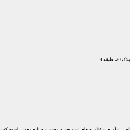
بقه 4
ختصاصی نوآوری و فناوری‌های نوین حوزه معدن و صنایع معدنی‌ است که