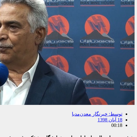
توسط:
خبرنگار معدن‌مدیا
18 آبان 1398
00:18