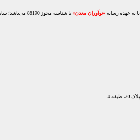
ا به عهده رسانه
«نوآوران معدن»
با شناسه مجوز 88190 می‌باشد؛ سایر محتواهای درج‌شده بازنشر و با ذکر منبع است.
بقه 4