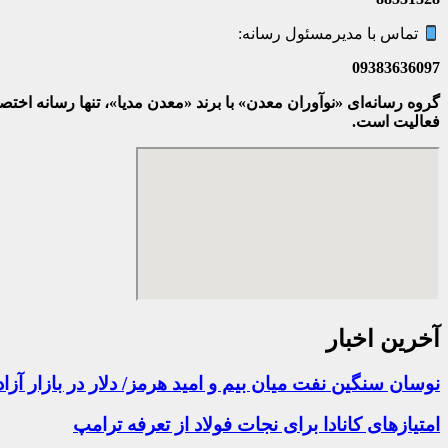
تماس با مدیرمسئول رسانه:
09383636097
گروه رسانه‌ای «نوآوران معدن» با برند «معدن مدیا»، تنها رسانه ا
فعالیت است.
آخرین اخبار
نوسان سنگین نفت میان بیم و امید هرمز/ دلار در بازار آزاد ۱۸۶ هزار و ۳۰۰ تومان؛ نرخ سکه صعودی ش
امتیازهای کانادا برای نجات فولاد از تعرفه ترامپ