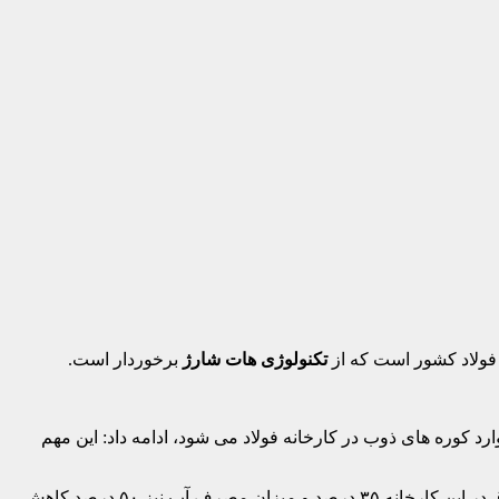
 فولاد کشور است که از
تکنولوژی هات شارژ
برخوردار است.
روش هات‌شارژ آهن اسفنجی پیش از سرد شدن با دمای ۶۵۰ درجه به طور مستقیم وارد کوره های ذوب در کارخانه فولاد می شود، ادامه داد: این مهم
نوریان با بیان اینکه در این روش تعداد مراحل ذوب در روز از ۱۸ مرحله به ۲۱ مرحله افزایش یابد، گفت: مطابق این روش میزان مصرف برق در این کارخانه ۳۵ درصد و میزان مصرف آب نیز ۵۰ درصد کاهش