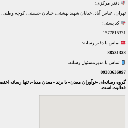
دفتر مرکزی:
تهران، عباس آباد، خیابان شهید بهشتی، خیابان حسینی، کوچه وطنی، پلاک 20، ط
کد پستی:
1577815331
تماس با دفتر رسانه:
88531328
تماس با مدیرمسئول رسانه:
09383636097
گروه رسانه‌ای «نوآوران معدن» با برند «معدن مدیا»، تنها رسانه ا
فعالیت است.