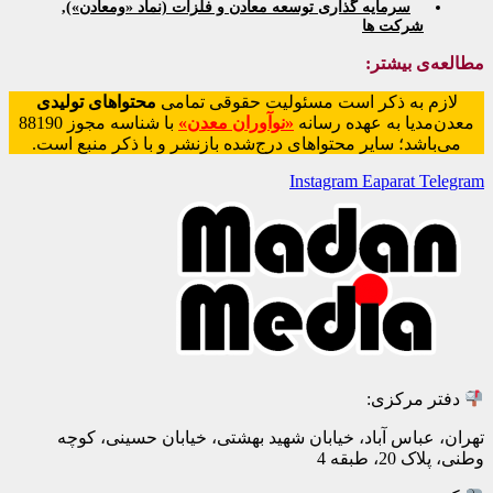
سرمایه گذاری توسعه معادن و فلزات (نماد «ومعادن»)
,
شرکت ها
مطالعه‌ی بیشتر:
لازم به ذکر است مسئولیت حقوقی تمامی
محتواهای تولیدی
معدن‌مدیا به عهده رسانه
«نوآوران معدن»
با شناسه مجوز 88190
می‌باشد؛ سایر محتواهای درج‌شده بازنشر و با ذکر منبع است.
Instagram
Eaparat
Telegram
دفتر مرکزی:
تهران، عباس آباد، خیابان شهید بهشتی، خیابان حسینی، کوچه
وطنی، پلاک 20، طبقه 4