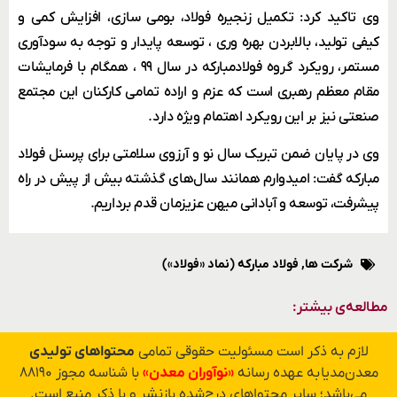
وی تاکید کرد: تکمیل زنجیره فولاد، بومی سازی، افزایش کمی و
کیفی تولید، بالابردن بهره وری ، توسعه پایدار و توجه به سودآوری
مستمر، رویکرد گروه فولادمبارکه در سال ۹۹ ، همگام با فرمایشات
مقام معظم رهبری است که عزم و اراده تمامی کارکنان این مجتمع
صنعتی نیز بر این رویکرد اهتمام ویژه دارد.
وی در پایان ضمن تبریک سال نو و آرزوی سلامتی برای پرسنل فولاد
مبارکه گفت: امیدوارم همانند سال‌های گذشته بیش از پیش در راه
پیشرفت، توسعه و آبادانی میهن عزیزمان قدم برداریم.
شرکت ها
,
فولاد مبارکه (نماد «فولاد»)
مطالعه‌ی بیشتر:
لازم به ذکر است مسئولیت حقوقی تمامی
محتواهای تولیدی
معدن‌مدیا به عهده رسانه
«نوآوران معدن»
با شناسه مجوز ۸۸۱۹۰
می‌باشد؛ سایر محتواهای درج‌شده بازنشر و با ذکر منبع است.