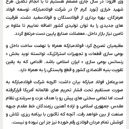
وی افزود: در سال جاری مصمم هستیم تا با انجام تکمیل طرح
شهید خرازی (نورد گرم ۲) در شرکت فولادمبارکه، توسعه فولاد
هرمزگان، بهره برداری از فولادسنگان و فولادسفید دشت، ظرفیت
های جدیدی را به توان تولیدی کشور اضافه نماییم تا علاوه بر
تامین نیاز بازار داخل ، معضلات صنایع پایین دست مرتفع گردد.
عظیمیان تصریح کرد: فولادمبارکه همراه با نهضت ساخت داخل و
بومی سازی قطعات و تجهیزات استراتژیک، توانسته نوید بخش «
رنسانس بومی سازی » ایران اسلامی باشد. اقدامی که به یقین
تقویت بنیه اقتصادی کشور و قطع وابستگی را به همراه دارد.
مدیرعامل فولاد مبارکه بیان داشت: اگرچه شرکت فولادمبارکه به
صورت مستقیم تحت فشار تحریم های ظالمانه آمریکا قرارگرفته
است، اما تمامی سختی های پیش رو با هدف عزت و سربلندی نظام
مقدس جمهوری اسلامی و اراده آهنین رزمندگان خط مقدم جبهه
صنعت از بین خواهد رفت. آنچه که تاکنون با برنامه ریزی، تلاش و
کوشش تمام مردان فولادی رقم خورده نیز جز این نبوده و نیست.