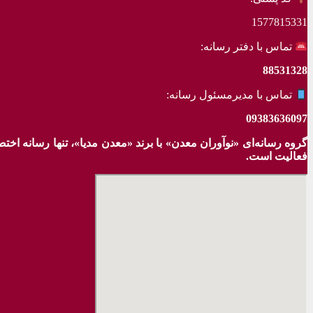
1577815331
تماس با دفتر رسانه:
88531328
تماس با مدیرمسئول رسانه:
09383636097
گروه رسانه‌ای «نوآوران معدن» با برند «معدن مدیا»، تنها رسانه ا
فعالیت است.