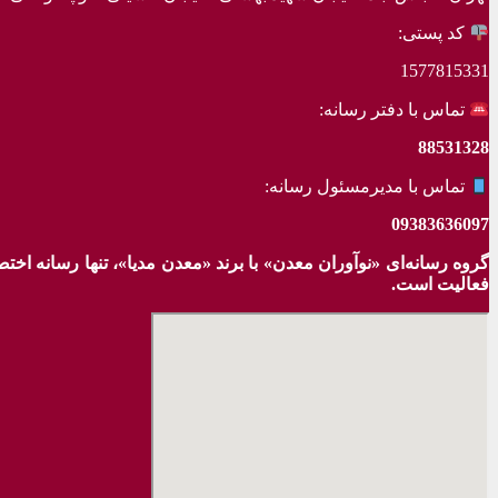
کد پستی:
1577815331
تماس با دفتر رسانه:
88531328
تماس با مدیرمسئول رسانه:
09383636097
گروه رسانه‌ای «نوآوران معدن» با برند «معدن مدیا»، تنها رسانه ا
فعالیت است.