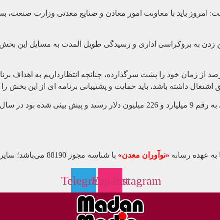
من یادآوری انحلال وزارت معادن وفلزات در نیمه دوم دهه 70 گفت: امروز باید با معاونت امور معاد
من زدن به بروکراسی اداری و رسیدگی طویل المدت به مسایل این بخش و
اطرنشان ساخت: برنامه ششم توسعه (1400- 1396) بالغ بر 50 درصد از زمان خود را پشت سرگذارده، چن
شتغال داشته باشد، باید حمایت و پشتیبانی برنامه ای از این بخش را
 به عهده رسانه
«نوآوران معدن»
با شناسه مجوز 88190 می‌باشد؛ سایر محتواهای درج‌شده بازنشر و با ذکر منبع است.
Telegram
Eaparat
Instagram