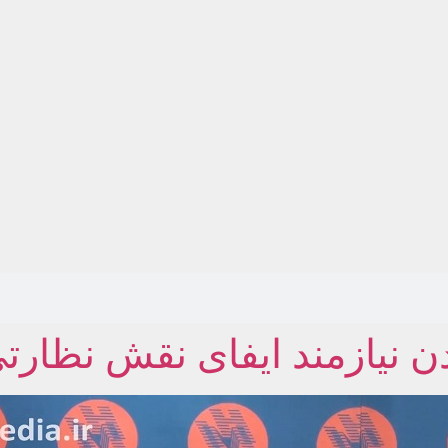
دن نیازمند ایفای نقش نظا