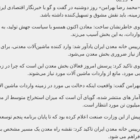
«محمد رضا بهرامن» روز دوشنبه در گفت و گو با خبرنگار اقتصادی ایر
زمینه، باید نقش مشوق و تسهیل‌کننده داشته باشد.
وی خاطرنشان ساخت: معادن اکنون همسو با سیاست جهش تولید، به بست
واردات، به این بخش آسیب می‌زند.
از نیاز ضروری بخش معدن می‌شود.
وی تاکید کرد: پرسش امروز فعالان بخش معدن این است که چرا در زمی
بی مورد، مانع از واردات ماشین آلات مورد نیاز می‌شوند.
بهرامن گفت: واقعیت اینکه دخالت بی مورد در زمینه واردات ماشین ال
میلیون تن مورد انتظار است.
پیش از این وزارت صنعت اعلام کرده بود که تا پایان برنامه پنجم توسعه (94- 1390 ) دستیابی به میزان استخراج 570 میلیون تن پیش بینی شده، اما با وجود یک سال ترمیم برنامه(1395) این مهم محقق
رییس خانه معدن ایران تاکید کرد: نقشه راه معدن یک مسیر مشخص برا
فراهم می شود.