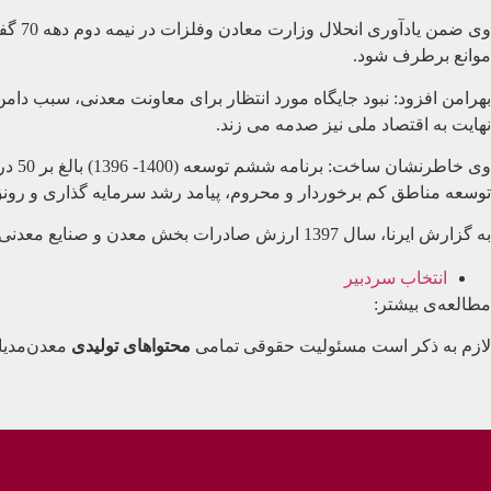
وی ض
موانع برطرف شود.
بهرامن افزود: نبود جایگاه مورد انتظار برای معاونت معدنی، سبب دا
نهایت به اقتصاد ملی نیز صدمه می زند.
وی خ
توسعه مناطق کم برخوردار و محروم، پیامد رشد سرمایه گذاری و رونق ا
به گزارش ایرنا، سال 1397 ارزش صادرات بخش معدن و صنایع معدنی به رقم 9 میلیارد و 226 میلیون دلار رسید و پیش بینی شده بود در سال 98 هم حدود 10 میلیارد دلار محقق شود.
انتخاب سردبیر
مطالعه‌ی بیشتر:
لازم به ذکر است مسئولیت حقوقی تمامی
محتواهای تولیدی
معدن‌مدیا