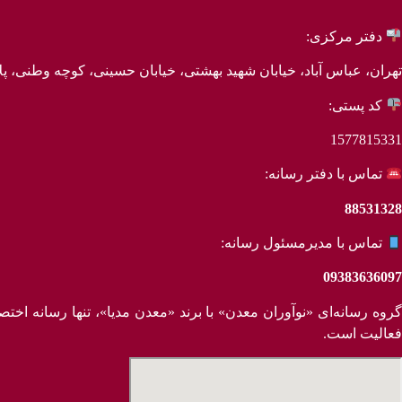
دفتر مرکزی:
تهران، عباس آباد، خیابان شهید بهشتی، خیابان حسینی، کوچه وطنی، پلاک 20، طبق
کد پستی:
1577815331
تماس با دفتر رسانه:
88531328
تماس با مدیرمسئول رسانه:
09383636097
روه رسانه‌ای «نوآوران معدن» با برند «معدن مدیا»، تنها رسانه ا
فعالیت است.