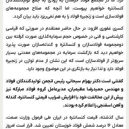
کرد: ما در مجتمع فولاد خراسان به زودی به جمع تولیدکنندگان
کنسانتره خواهیم پیوست، اما آنچه که صلاح مجموعه‌های
فولادسازی است و زنجیره فولاد را به هم نمی‌ریزد باید بیان گردد.
کسری غفوری افزود: در حال حاضر معتقدم در صورتی که قیاسی
کارشناسی و فنی در خصوص حجم سرمایه‌گذاری صورت گرفته بین
دو‌مجموعه فولادسازان ‌و کنسانتره و گندله‌سازان صورت پذیرد
خواهیم دید که بازگشت سرمایه در مجموعه‌های معدنی بسیار
سریع‌تر از فولادسازان است که این نشان از عدم توازن در زنجیره
فولاد دارد و لذا نیاز به بازنگری در این موضوع وجود دارد.
گفتنی است دکتر بهرام سبحانی، رئیس انجمن تولیدکنندگان فولاد
و مهندس حمیدرضا عظیمیان، مدیرعامل گروه فولاد مبارکه نیز
پیش از این مخالفت خود با افزایش ضرایب قیمتی کنسانتره، گندله
و آهن اسفنجی را اعلام کرده بودند.
سال گذشته، قیمت کنسانتره در ایران طی فرمول وزارت صمت،
معادل ۱۶ درصد شمش فولاد خوزستان تعیین شد. قرار است امروز