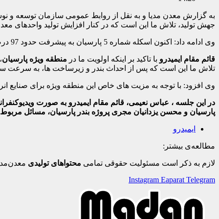
به گزارش معدن مدیا و به نقل از روابط عمومی سازمان توسعه و نوس
جهش تولید، تلاش ما این است که در کنار افزایش تولید واحدهای مع
وی ادامه داد: اکنون اسکله شماره 5 پارسیان به پیشرفت حدود 97 درصدی رسیده و تا پایان سه ماهه نخست امسال تحویل می شود. سایر اسکله ها نیز تا پایان امسال، به مرحله راه اندازی می رسند.
قائم مقام ایمیدرو
با تاکید بر اینکه اولویت ما در
منطقه ویژه پارسیان
،
تلاش ما این است که پس از احداث بندر و زیرساخت ها، به سرعت سا
وی افزود: با توجه به مزیت های خاص این منطقه ویژه برای صنایع انرژ
در این جلسه ، عباس نعیمی، قائم مقام ایمیدرو به صورت ویدیوکنفر
پارسیان و محسن یزدانیان مجری پروژه بندر پارسیان، مسائل مربوط 
ایمیدرو
مطالعه‌ی بیشتر:
لازم به ذکر است مسئولیت حقوقی تمامی
محتواهای تولیدی
معدن‌مدی
Instagram
Eaparat
Telegram