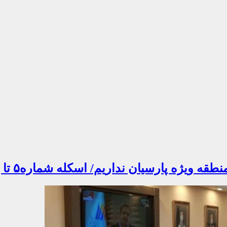
ان نداریم/ اسکله شماره۵ تا پایان بهار تحویل می‌شود