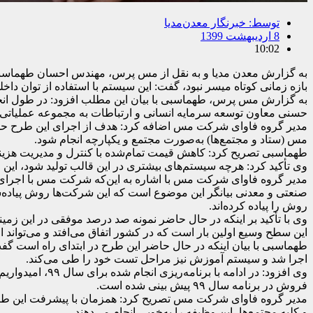
توسط:
خبرنگار معدن‌مدیا
8 اردیبهشت 1399
10:02
به گزارش معدن مدیا و به نقل از مس پرس، مهندس احسان طهماسبی 
بازه زمانی کوتاه میسر نبود، گفت: این سیستم با استفاده از توا
به گزارش مس پرس، طهماسبی با بیان این مطلب افزود: در طول انجام 
حسنی معاون توسعه سرمایه انسانی و ارتباطات به مجموعه عملیاتی 
مدیر گروه فاوای شرکت مس اضافه کرد: هدف از اجرای این طرح حذف
مس (ستاد و مجتمع‌ها) به‌صورت مجتمع و یکپارچه انجام شود.
طهماسبی تصریح کرد: کاهش قیمت تمام‌شده با کنترل و مدیریت هزینه
وی تأکید کرد: هرچه سیستم‌های بیشتری در این قالب تولید شود، این
مدیر گروه فاوای شرکت مس با اشاره به این‌که شرکت مس با اجرای
صنعتی و معدنی بیانگر این موضوع است که این شرکت‌ها روش پیاده‌سازی
روش را پیاده کرده‌اند.
وی با تأکید بر اینکه در حال حاضر نمونه صد درصد موفقی در این زمینه
این سطح وسیع اولین بار است که در کشور اتفاق می‌افتد و می‌تواند ا
اجرا شد و سیستم آموزش نیز مراحل تست خود را طی می‌کند.
وی افزود: در ا
فروش در برنامه سال ۹۹ پیش بینی شده است.
مدیر گروه فاوای شرکت مس تصریح کرد: همزمان با پیشرفت این طرح،
و کلیه مجتمع‌ها، این وظیفه را به‌خوبی انجام می‌دهند.