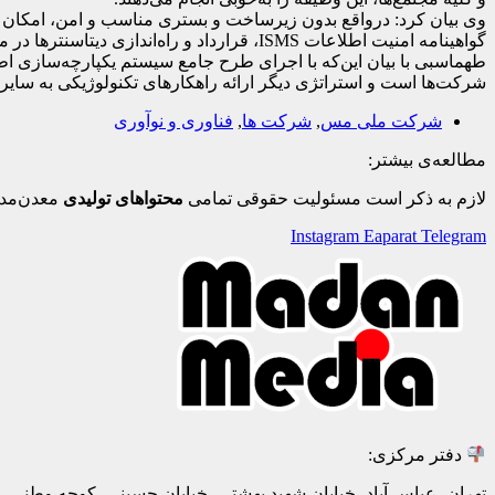
وی بیان کرد: درواقع بدون زیرساخت و بستری مناسب و امن، امکان است
گواهینامه امنیت اطلاعات ISMS، قرارداد و راه‌اندازی دیتاسنترها در مجتمع‌ها و ارتقا سرویس‌ها ازجمله پست الکترونیکی و اتوماسیون مکاتبات اداری تحت وب نام برد.
طهماسبی با بیان این‌که با اجرای طرح جامع سیستم یکپارچه‌سازی اطل
شرکت‌ها است و استراتژی دیگر ارائه راهکارهای تکنولوژیکی به سای
شرکت ملی مس
,
شرکت ها
,
فناوری و نوآوری
مطالعه‌ی بیشتر:
لازم به ذکر است مسئولیت حقوقی تمامی
محتواهای تولیدی
معدن‌مدی
Instagram
Eaparat
Telegram
دفتر مرکزی:
تهران، عباس آباد، خیابان شهید بهشتی، خیابان حسینی، کوچه وطنی، پلاک 20، ط