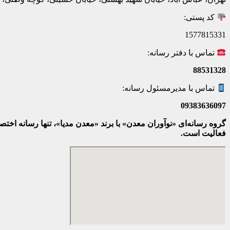
کد پستی:
1577815331
تماس با دفتر رسانه:
88531328
تماس با مدیرمسئول رسانه:
09383636097
گروه رسانه‌ای «نوآوران معدن» با برند «معدن مدیا»، تنها رسانه ا
فعالیت است.