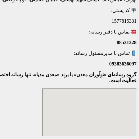
کد پستی:
1577815331
تماس با دفتر رسانه:
88531328
تماس با مدیرمسئول رسانه:
09383636097
گروه رسانه‌ای «نوآوران معدن» با برند «معدن مدیا»، تنها رسانه ا
فعالیت است.