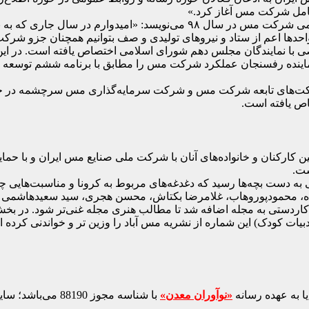
رعامل شرکت مس آغاز کرد.»
ضیغمی در این یادداشت پس از تشریح دستاوردهای حوزه روابط عمومی شرکت مس 
 واحدها اعم از ستاد و نیروهای تولیدی و صف بتوانیم همچنان جزو شرک
صی با نمایندگان مجلس دهم شورای اسلامی اختصاص یافته است. در این
نماینده رفسنجان عملکرد شرکت مس را مطابق با برنامه ششم توسعه 
مل شرکت‌های تابعه شرکت مس و شرکت سرمایه‌گذاری مس سرچشمه 
ین کارکنان و خانواده‌های آنان با شرکت ملی صنایع مس ایران و با
ست.
 مجله مس آباد ویژه‌ی فروردین و اردیبهشت ۹۹ در حالی به دست بچه‌ها رسید که دغدغه‌های مربوط ب
ده، محمودپوروهاب، غلامرضا بکتاش، محسن هجری، سید سعیدهاشمی و ط
ردستی به مجله اضافه شد تا مطالب هنری مجله غنی‌تر شود. در بخش ن
یات کودک) این شماره از نشریه مس آباد را وزین تر و خواندنی کرده 
ا به عهده رسانه
«نوآوران معدن»
با شناسه مجوز 88190 می‌باشد؛ سایر محتواهای درج‌شده بازنشر و با ذکر منبع است.