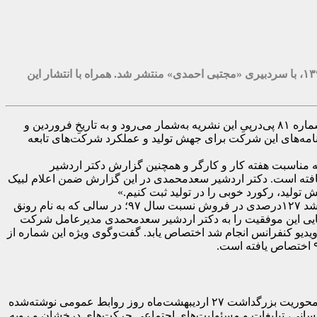
شماره جدید «عصرمس» با پرونده‌ای ویژه درباره عملکرد شرکت مس در حوزه رونق تولید و عملکرد شرکت‌ مس و شرکت های تابعه در ۱۳۹۸، با سردبیری «مجتبی احمدی» منتشر شد. همراه با انتشار این
به گزارش معدن مدیا و به نقل از مس پرس، مجله «عصر مس» با عنوانِ «رسانه مکتوبِ صنعت مس ایران»، شماره دوازدهم دوره تازه و شماره ۸۱ پی‌درپیِ این نشریه به‌شمار می‌رود و به تاریخِ فروردین و
د و برنامه‌های این شرکت برای جهش تولید و عملکرد شرکت‌های تابعه
 مناسبت هفته کار و کارگر و همچنین گزارش دکتر اردشیر
ه است. دکتر اردشیر سعدمحمدی در این گزارش ضمن اعلام لبیک
تولید، رکورد خوبی را در تولید ثبت کنیم.»
براساس این گزارش، تمامی موفقیت‌های شرکت مس؛ از ثبت رکورد تولید ۲۵۰ هزار و ۱۳۳ تن کاتد برای اولین بار در تاریخ شرکت مس تا رشد ۱۲۷درصدی در فروش نسبت سال ۹۷؛ در سالی که به نام رونق
م‌هایی این موفقیت را به دکتر اردشیر سعدمحمدی مدیرعامل شرکت
ییس جمهوری به صورت ویدیو کنفرانس انجام شد اختصاص یابد. گفت‌وگوی ویژه این شماره از
«حیدر ضیغمی» مشاور مدیرعامل و مدیر گروه روابط عمومی شرکت ملی صنایع مس ایران، در سرمقاله این شماره از «عصر مس» که با محوریت بزرگداشت ۲۷ اردیبهشت‌ماه روز روابط عمومی نوشته‌شده
زه اطلاع‌رسانی، تبلیغات و مسئولیت‌های اجتماعی حرکت‌های درخشان و روبه