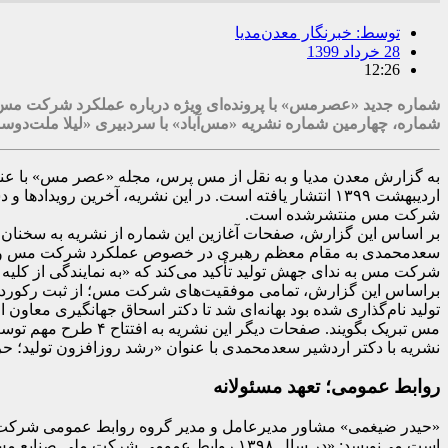
توسط:
خبرنگار معدن‌مدیا
28 خرداد 1399
12:26
شماره، چهارمین شماره نشریه «مس‌آباد» با سردبیری «لیلا ملت‌دو
اردیبهشت ۱۳۹۹ انتشار یافته است. در این نشریه، آخرین
شرکت مس منتشرشده است.
بر اساس این گزارش، صفحات آغازین این شماره از نشریه به سخنان 
سعدمحمدی به مقام معظم رهبری در خصوص عملکرد شرکت مس و چشم‌
شرکت مس به ندای جهش تولید تأکید می‌کند که «به نمایندگی از کلیه ه
تولید نام‌گذاری شده بود بهانه‌ای شد تا دکتر اسحاق جهانگیری معا
مس تبریک بگویند. صف
نشریه با دکتر اردشیر سعدمحمدی با عنوان «رشد روزافزون تولید؛ حرکت به سم
روابط عمومی؛ تعهد مسئولانه
است می‌نویسد: «در سال ۱۳۹۸ روابط عمومی