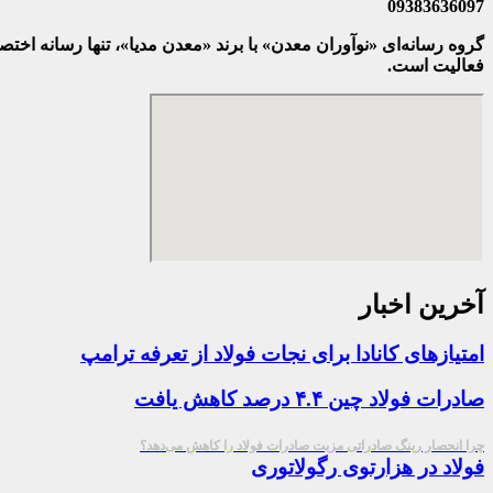
09383636097
گروه رسانه‌ای «نوآوران معدن» با برند «معدن مدیا»، تنها رسانه ا
فعالیت است.
آخرین اخبار
امتیازهای کانادا برای نجات فولاد از تعرفه ترامپ
صادرات فولاد چین ۴.۴ درصد کاهش یافت
چرا انحصار رینگ صادراتی مزیت صادرات فولاد را کاهش می‌دهد؟
فولاد در هزارتوی رگولاتوری